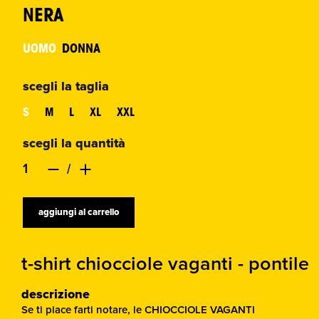
NERA
UOMO
DONNA
scegli la taglia
S
M
L
XL
XXL
scegli la quantità
aggiungi al carrello
t-shirt chiocciole vaganti - pontile
descrizione
Se ti piace farti notare, le CHIOCCIOLE VAGANTI