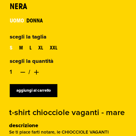
NERA
UOMO
DONNA
scegli la taglia
S
M
L
XL
XXL
scegli la quantità
aggiungi al carrello
t-shirt chiocciole vaganti - mare
descrizione
Se ti piace farti notare, le CHIOCCIOLE VAGANTI