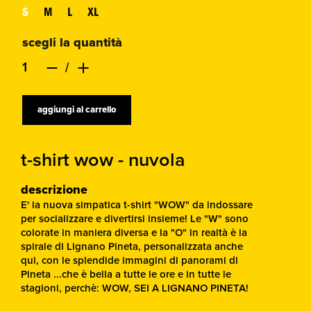
S
M
L
XL
scegli la quantità
aggiungi al carrello
t-shirt wow - nuvola
descrizione
E' la nuova simpatica t-shirt "WOW" da indossare
per socializzare e divertirsi insieme! Le "W" sono
colorate in maniera diversa e la "O" in realtà è la
spirale di Lignano Pineta, personalizzata anche
qui, con le splendide immagini di panorami di
Pineta ...che è bella a tutte le ore e in tutte le
stagioni, perchè: WOW, SEI A LIGNANO PINETA!